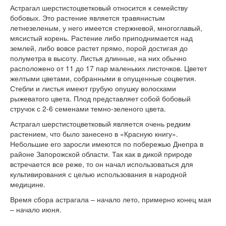
Астрагал шерстистоцветковый относится к семейству
бобовых. Это растение является травянистым
летнезеленым, у него имеется стержневой, многоглавый,
мясистый корень. Растение либо приподнимается над
землей, либо вовсе растет прямо, порой достигая до
полуметра в высоту. Листья длинные, на них обычно
расположено от 11 до 17 пар маленьких листочков. Цветет
желтыми цветами, собранными в опущенные соцветия.
Стебли и листья имеют грубую опушку волосками
рыжеватого цвета. Плод представляет собой бобовый
стручок с 2-6 семенами темно-зеленого цвета.
Астрагал шерстистоцветковый является очень редким
растением, что было занесено в «Красную книгу».
Небольшие его заросли имеются по побережью Днепра в
районе Запорожской области. Так как в дикой природе
встречается все реже, то он начал использоваться для
культивирования с целью использования в народной
медицине.
Время сбора астрагала – начало лето, примерно конец мая
– начало июня.