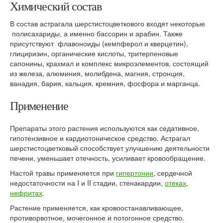
Химический состав
В состав астрагала шерстистоцветкового входят некоторые
полисахариды, а именно бассорин и арабин. Также
присутствуют флавоноиды (кемпферол и кверцетин),
глициризин, органические кислоты, тритерпеновые
сапонины, крахмал и комплекс микроэлементов, состоящий
из железа, алюминия, молибдена, магния, стронция,
ванадия, бария, кальция, кремния, фосфора и марганца.
Применение
Препараты этого растения используются как седативное,
гипотензивное и кардиотоническое средство. Астрагал
шерстистоцветковый способствует улучшению деятельности
печени, уменьшает отечность, усиливает кровообращение.
Настой травы применяется при
гипертонии
, сердечной
недостаточности на I и II стадии, стенакардии,
отеках
,
нефритах
.
Растение применяется, как кровоостанавливающее,
противорвотное, мочегонное и потогонное средство.