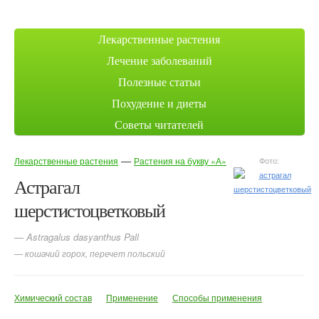
Лекарственные растения
Лечение заболеваний
Полезные статьи
Похудение и диеты
Советы читателей
—
Лекарственные растения
Растения на букву «А»
Фото:
Астрагал
шерстистоцветковый
— Astragalus dasyanthus Pall
— кошачий горох, перечет польский
Химический состав
Применение
Способы применения