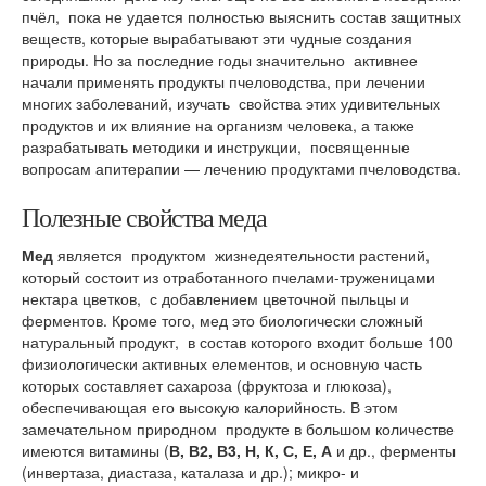
пчёл, пока не удается полностью выяснить состав защитных
веществ, которые вырабатывают эти чудные создания
природы. Но за последние годы значительно активнее
начали применять продукты пчеловодства, при ле­чении
многих заболеваний, изучать свойства этих удивительных
продуктов и их влияние на организм человека, а также
разрабатывать методики и инструкции, посвященные
вопросам апитера­пии — лечению продуктами пчеловодства.
Полезные свойства меда
Мед
является продуктом жизнедеятельности растений,
который состоит из отработанного пчелами-труженицами
нектара цветков, с добавлением цветочной пыльцы и
ферментов. Кроме того, мед это биологически сложный
натуральный продукт, в состав которого входит больше 100
физиологически активных елементов, и основную часть
которых составляет сахароза (фруктоза и глюкоза),
обеспечивающая его высокую калорийность. В этом
замечательном природном продукте в большом количестве
имеются витамины (
В, В2, В3, Н, К, С, Е, А
и др., ферменты
(инвертаза, диастаза, каталаза и др.); микро- и