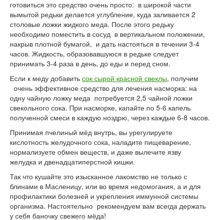
готовиться это средство очень просто: в широкой части
вымытой редьки делается углубление, куда заливается 2
столовые ложки жидкого меда. После этого редьку
необходимо поместить в сосуд в вертикальном положении,
накрыв плотной бумагой, и дать настояться в течении 3-4
часов. Жидкость, образовавшуюся в редьке следует
принимать 3-4 раза в день, до еды и перед сном.
Если к меду добавить
сок сырой красной свеклы
, получим
очень эффективное средство для лечения насморка: на
одну чайную ложку меда потребуется 2,5 чайной ложки
свекольного сока. При насморке, капайте по 5-6 капель
полученной смеси в каждую ноздрю, через каждые 6-8 часов.
Принимая пчелиный мёд внутрь, вы урегулируете
кислотность желудочного сока, наладите пищеварение,
нормализуете обмен веществ, и даже вылечите язву
желудка и двенадцатиперстной кишки.
Так что кушайте это изысканное лакомство не только с
блинами в Масленицу, или во время недомогания, а и для
профилактики болезней и укрепления иммунной системы
организма. Настоятельно рекомендуем вам всегда держать
у себя баночку свежего мёда!