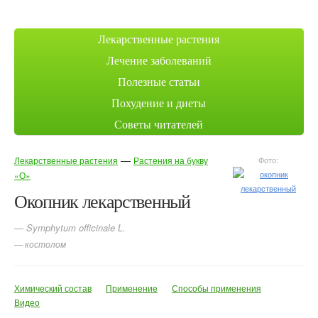
Лекарственные растения
Лечение заболеваний
Полезные статьи
Похудение и диеты
Советы читателей
—
Лекарственные растения
Растения на букву
Фото:
«О»
Окопник лекарственный
— Symphytum officinale L.
— костолом
Химический состав
Применение
Способы применения
Видео