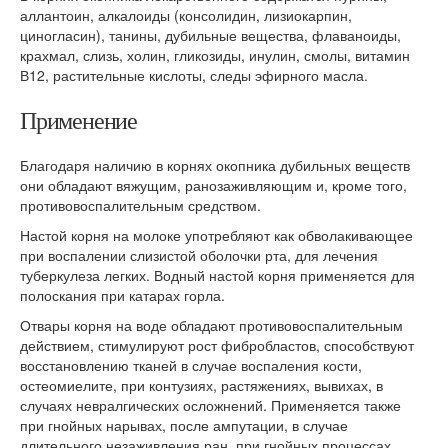
аллантоин, алкалоиды (консолидин, лизиокарпин,
циногласин), танины, дубильные вещества, флаваноиды,
крахмал, слизь, холин, гликозиды, инулин, смолы, витамин
В12, растительные кислоты, следы эфирного масла.
Применение
Благодаря наличию в корнях окопника дубильных веществ
они обладают вяжущим, ранозаживляющим и, кроме того,
противовоспалительным средством.
Настой корня на молоке употребляют как обволакивающее
при воспалении слизистой оболочки рта, для лечения
туберкулеза легких. Водный настой корня применяется для
полоскания при катарах горла.
Отвары корня на воде обладают противовоспалительным
действием, стимулируют рост фибробластов, способствуют
восстановлению тканей в случае воспаления кости,
остеомиелите, при контузиях, растяжениях, вывихах, в
случаях невралгических осложнений. Применяется также
при гнойных нарывах, после ампутации, в случае
длительного незаживления ран, при гнойных процессах