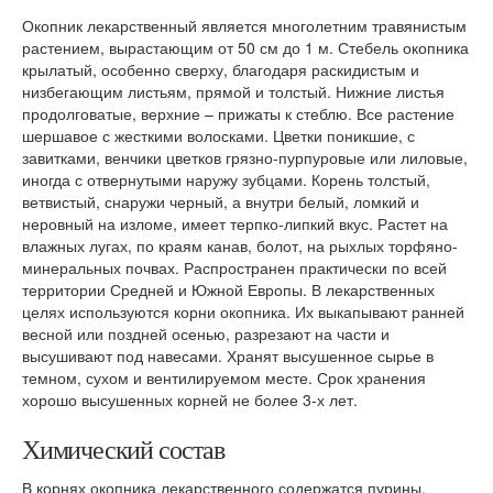
Окопник лекарственный является многолетним травянистым
растением, вырастающим от 50 см до 1 м. Стебель окопника
крылатый, особенно сверху, благодаря раскидистым и
низбегающим листьям, прямой и толстый. Нижние листья
продолговатые, верхние – прижаты к стеблю. Все растение
шершавое с жесткими волосками. Цветки поникшие, с
завитками, венчики цветков грязно-пурпуровые или лиловые,
иногда с отвернутыми наружу зубцами. Корень толстый,
ветвистый, снаружи черный, а внутри белый, ломкий и
неровный на изломе, имеет терпко-липкий вкус. Растет на
влажных лугах, по краям канав, болот, на рыхлых торфяно-
минеральных почвах. Распространен практически по всей
территории Средней и Южной Европы. В лекарственных
целях используются корни окопника. Их выкапывают ранней
весной или поздней осенью, разрезают на части и
высушивают под навесами. Хранят высушенное сырье в
темном, сухом и вентилируемом месте. Срок хранения
хорошо высушенных корней не более 3-х лет.
Химический состав
В корнях окопника лекарственного содержатся пурины,