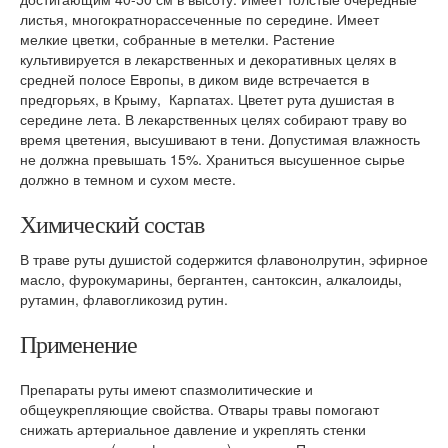
листья, многократнорассеченные по середине. Имеет
мелкие цветки, собранные в метелки. Растение
культивируется в лекарственных и декоративных целях в
средней полосе Европы, в диком виде встречается в
предгорьях, в Крыму, Карпатах. Цветет рута душистая в
середине лета. В лекарственных целях собирают траву во
время цветения, высушивают в тени. Допустимая влажность
не должна превышать 15%. Храниться высушенное сырье
должно в темном и сухом месте.
Химический состав
В траве руты душистой содержится флавонолрутин, эфирное
масло, фурокумарины, бергантен, сантоксин, алкалоиды,
рутамин, флавогликозид рутин.
Применение
Препараты руты имеют спазмолитические и
общеукрепляющие свойства. Отвары травы помогают
снижать артериальное давление и укреплять стенки