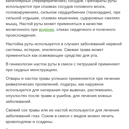
капиллярных (периферических) сосудов. Препараты руты
используются при спазмах сосудов головного мозга,
головокружениях, сильном сердцебиении (тахихардии), при
сильной отдышке, спазмах кишечника, судорожных сжатиях
мышц. Настой руты может применяться в качестве
мочегонного при
водянке
, отеках сердечного и почечного
происхождения.
Настойка руты используется в случаях заболеваний нервной
системы, истерии, эпилепсии. Свежая трава может
применяться как освежающее средство для рта.
В гинекологии настои руты в смеси с петрушкой применяют
при скудных менструациях.
Отвары и настои травы успешно применяются при лечении
ревматических проявлений, подагры, как наружное
используется для натирания при вывихах, растяжениях,
опухлостях после травм и ушибов, для лечения кожных
заболеваний.
Свежий сок травы или ее настой используется для лечения
заболеваний глаз. Соком в смеси с медом можно лечить
кровоподтеки и ссадины.