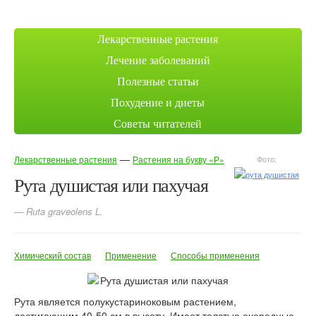
Лекарственные растения
Лечение заболеваний
Полезные статьи
Похудение и диеты
Советы читателей
—
Лекарственные растения
Растения на букву «Р»
Фото:
Рута душистая или пахучая
— Ruta graveolens L.
Химический состав
Применение
Способы применения
Рута является полукустариноковым растением,
достигающим 40-50 см в высоту. Имеет толстые очередные