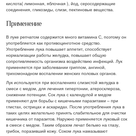
кислота( лимонная, яблочная ), йод, серосодержащие
соединения, гликозиды, слизи, пектиновые вещества.
Применение
В луке репчатом содержится много витамина С, поэтому он
употребляется как противоцинготное средство.
Употребление лука повышает аппетит, способствует
нормализации работы желудка, повышает общую
сопротивляемость организма воздействию инфекций. Лук
применяется при заболевании гриппом, ангиной,
трихомонадном воспалении женских половых органов.
Лук используется при воспалениях слизистой желудка в
смеси с медом, для лечения гипертонии, атеросклероза,
снижении потенции. Сок лука с календулой и медом
применяют для борьбы с кишечными паразитами – при
глистах, острицах и аскаридах. После употребления лука в
таких целях желательно принять слабительное для очистки
кишечника от паразитов. Наружно применяется луковый сок
в смеси с медом. Таким образом лечат бельмо на глазу,
грибок, поразивший кожу. Соком лука намазывают