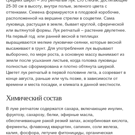
25-30 см в высоту, внутри полые, зеленого цвета с
оттенками. Семена формируются в плодовой коробочке,
расположенной на вершине стрелки в соцветии. Сама
луковица, растущая в земле, бывает круглой, сферической
или вытянутой формы. Лук репчатый – растение двулетнее.
На первый год или ранней весной в теплицах
выращиваются мелкие луковички-сеянки, которые весной
высаживают в грунт. Для употребления лук вырывают
выборочно, по мере роста, а основную массу вынимают из
земли после усыхания листьев, когда головка луковицы
полностью сформирована и плотно обтянута шкуркой.
Цветет лук репчатый в первой половине лета, а созревает в
конце августа, раньше или чуть позже, в зависимости от
времени и места посадки, и климата в данной местности.
Химический состав
В луке репчатом содержатся сахара, включающие инулин,
фруктозу, сахарозу, белки, эфирные масла,
обеспечивающие ракой резкий запах, аскорбиновая кислота,
ферменты, флавонид кварцетин, сапинин, соли железа,
калия, фосфора, летучие фитонициды, органическая