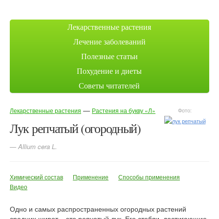
Лекарственные растения
Лечение заболеваний
Полезные статьи
Похудение и диеты
Советы читателей
—
Лекарственные растения
Растения на букву «Л»
Фото:
Лук репчатый (огородный)
— Allium cera L.
Химический состав
Применение
Способы применения
Видео
Одно и самых распространенных огородных растений
средних широт – это репчатый лук. Его стебли, достигающие