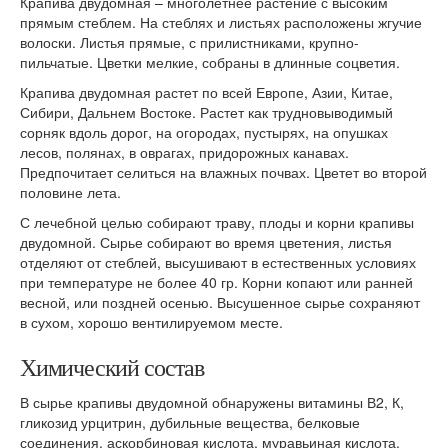
Крапива двудомная – многолетнее растение с высоким
прямым стеблем. На стеблях и листьях расположены жгучие
волоски. Листья прямые, с прилистниками, крупно-
пильчатые. Цветки мелкие, собраны в длинные соцветия.
Крапива двудомная растет по всей Европе, Азии, Китае,
Сибири, Дальнем Востоке. Растет как трудновыводимый
сорняк вдоль дорог, на огородах, пустырях, на опушках
лесов, полянах, в оврагах, придорожных канавах.
Предпочитает селиться на влажных почвах. Цветет во второй
половине лета.
С лечебной целью собирают траву, плоды и корни крапивы
двудомной. Сырье собирают во время цветения, листья
отделяют от стеблей, высушивают в естественных условиях
при температуре не более 40 гр. Корни копают или ранней
весной, или поздней осенью. Высушенное сырье сохраняют
в сухом, хорошо вентилируемом месте.
Химический состав
В сырье крапивы двудомной обнаружены витамины В2, К,
гликозид урцитрин, дубильные вещества, белковые
соединения, аскорбиновая кислота, муравьиная кислота,