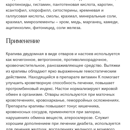
каротиноиды, гистамин, пантотеновая кислота, каротин,
ксантофил, хлорофилл, ситостерины, кремневая и
галлусовая кислоты, смолы, крахмал, минеральные соли,
крахмал, микроэлементы – хром, медь, марганец, камеди,
ацитинхолин, фитоницид, соли железа.
Применение
Крапива двудомная в виде отваров и настоев используется
как мочегонное, ветрогонное, противолихорадочное,
кровеочистительное, ранозаживляющее средство. Вытяжки
из крапивы обладают ярко выраженным гемостатическим
действием. Находящийся в препарате витамин К помогает
улучшить кроветворную способность печенки, повышает
протромбиновый индекс. Настои нормализируют жировой
обмен в организме. Отвары используются при маточных
кровотечениях, кровохарканье, геморройных осложнениях.
Препараты крапивы повышают тонус кишечника,
кровеносных сосудов, применяются при запорах,
нарушениях обмена веществ, атеросклерозе. Служит
хорошим дополнением при лечении диабета, используется
для лечения желтухи, воспалениях желчного и мочевого