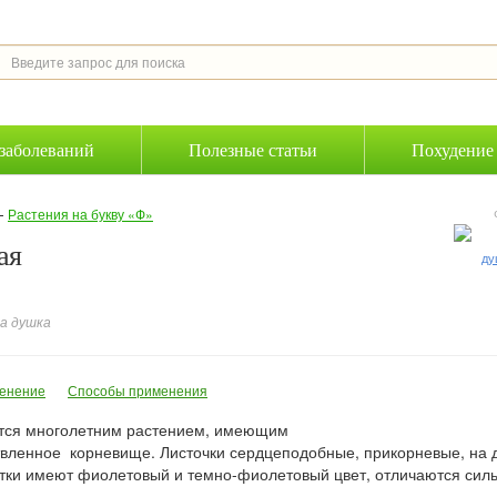
заболеваний
Полезные статьи
Похудение
—
Растения на букву «Ф»
ая
а душка
енение
Способы применения
тся многолетним растением, имеющим
етвленное корневище. Листочки сердцеподобные, прикорневые, на
етки имеют фиолетовый и темно-фиолетовый цвет, отличаются сил