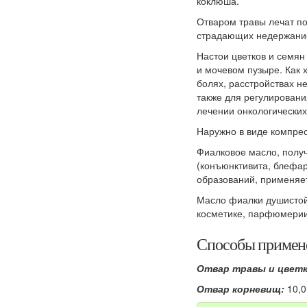
коклюша.
Отваром травы лечат п
страдающих недержани
Настои цветков и семян
и мочевом пузыре. Как 
болях, расстройствах н
также для регулировани
лечении онкологических
Наружно в виде компре
Фиалковое масло, получ
(конъюнктивита, блефар
образований, применяет
Масло фиалки душистой
косметике, парфюмерии
Способы примен
Отвар травы и цветк
Отвар корневищ:
10,0