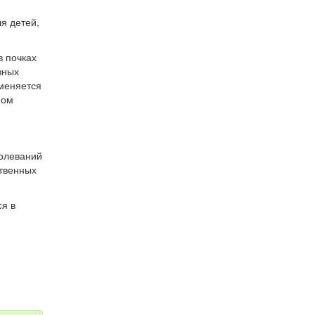
я детей,
в почках
вных
именяется
ном
болеваний
ственных
я в