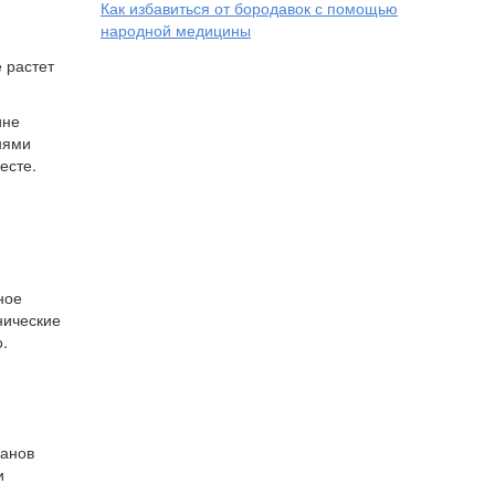
Как избавиться от бородавок с помощью
народной медицины
е растет
ине
нями
есте.
ное
нические
.
ганов
и