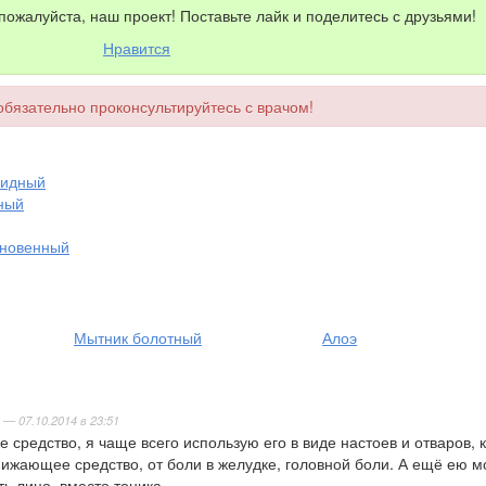
пожалуйста, наш проект! Поставьте лайк и поделитесь с друзьями!
Нравится
бязательно проконсультируйтесь с врачом!
видный
ный
кновенный
Мытник болотный
Алоэ
— 07.10.2014 в 23:51
 средство, я чаще всего использую его в виде настоев и отваров, 
ижающее средство, от боли в желудке, головной боли. А ещё ею 
ь лицо, вместо тоника.