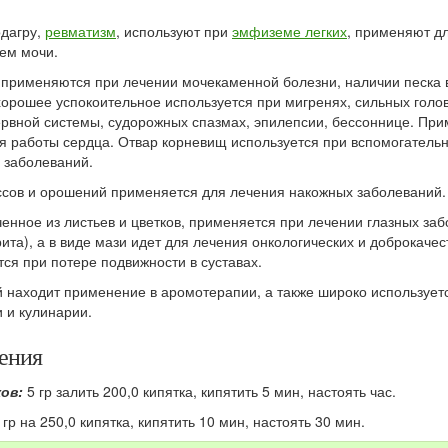
одагру,
ревматизм
, используют при
эмфиземе легких
, применяют дл
ем мочи.
 применяются при лечении мочекаменной болезни, наличии песка 
хорошее успокоительное используется при мигренях, сильных голо
ервной системы, судорожных спазмах, эпилепсии, бессоннице. Пр
я работы сердца. Отвар корневищ используется при вспомогатель
 заболеваний.
ссов и орошений применяется для лечения накожных заболеваний.
енное из листьев и цветков, применяется при лечении глазных за
ита), а в виде мази идет для лечения онкологических и доброкаче
ся при потере подвижности в суставах.
 находит применение в аромотерапии, а также широко используетс
 и кулинарии.
ения
ов:
5 гр залить 200,0 кипятка, кипятить 5 мин, настоять час.
 гр на 250,0 кипятка, кипятить 10 мин, настоять 30 мин.