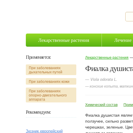
Лекарственные растения
Лечение 
Применяется:
Лекарственные растения
Фиалка душист
При заболеваниях
дыхательных путей
— Viola odorata L.
При заболеваниях кожи
— конские копыта, маткин
При заболеваниях
опорно-двигательного
аппарата
Химический состав
Прим
Рекомендуем:
Фиалка душистая являе
ползучее, сильно разв
черешках, зеленые. Цв
Зюзник европейский
душистым запахом.