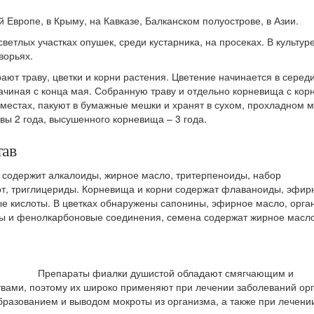
 Европе, в Крыму, на Кавказе, Балканском полуострове, в Азии.
ветлых участках опушек, среди кустарника, на просеках. В культур
дворьях.
ают траву, цветки и корни растения. Цветение начинается в серед
начиная с конца мая. Собранную траву и отдельно корневища с кор
местах, пакуют в бумажные мешки и хранят в сухом, прохладном м
авы 2 года, высушенного корневища – 3 года.
тав
 содержит алкалоиды, жирное масло, тритерпеноиды, набор
т, триглицериды. Корневища и корни содержат флаваноиды, эфир
е кислоты. В цветках обнаружены сапонины, эфирное масло, орга
ты и фенолкарбоновые соединения, семена содержат жирное масло
Препараты фиалки душистой обладают смягчающим и
вами, поэтому их широко применяют при лечении заболеваний ор
бразованием и выводом мокроты из организма, а также при лечени