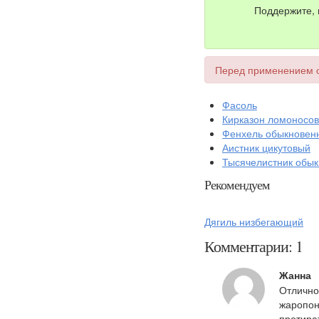
Поддержите, 
Перед применением о
Фасоль
Кирказон ломоносо
Фенхель обыкновен
Аистник цикутовый
Тысячелистник обы
Рекомендуем
Дягиль низбегающий
Комментарии: 1
Жанна
Отличное
жаропон
протират