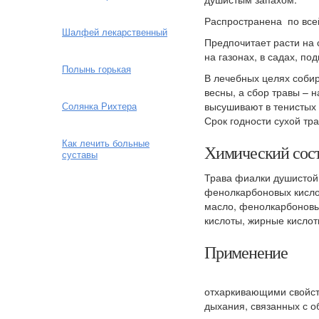
Распространена по всей
Шалфей лекарственный
Предпочитает расти на с
на газонах, в садах, по
Полынь горькая
В лечебных целях собир
весны, а сбор травы – 
высушивают в тенистых 
Солянка Рихтера
Срок годности сухой тр
Как лечить больные
Химический сос
суставы
Трава фиалки душистой
фенолкарбоновых кисло
масло, фенолкарбоновы
кислоты, жирные кисло
Применение
отхаркивающими свойст
дыхания, связанных с о