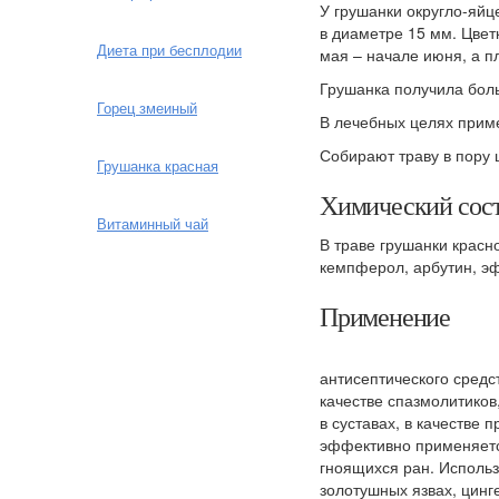
У грушанки округло-яйц
в диаметре 15 мм. Цвет
Диета при бесплодии
мая – начале июня, а п
Грушанка получила бол
Горец змеиный
В лечебных целях примен
Собирают траву в пору 
Грушанка красная
Химический сос
Витаминный чай
В траве грушанки крас
кемпферол, арбутин, э
Применение
антисептического средс
качестве спазмолитиков
в суставах, в качестве
эффективно применяетс
гноящихся ран. Использ
золотушных язвах, цинг