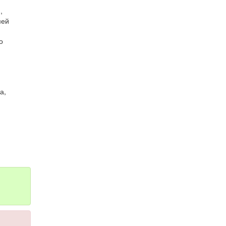
,
мей
о
а,