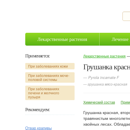
Лекарственные растения
Лечение 
Применяется:
Лекарственные растения
Грушанка крас
При заболеваниях кожи
При заболеваниях моче-
— Pyrola incarnate F
половой системы
— грушанка мясо-красная
При заболеваниях
печени и желчного
пузыря
Химический состав
Прим
Рекомендуем:
Грушанка красная, втор
травянистым многолетни
хвойных лесах. Обладает
Отвар крапивы