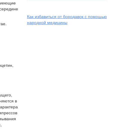
 имеющие
01:18
 середине
Как избавиться от бородавок с помощью
народной медицины
ае.
рцетин,
ущего,
няются в
характера
омпрессов
бмывания
,