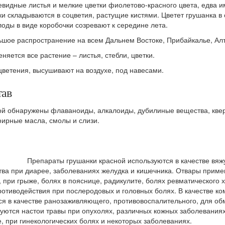
евидные листья и мелкие цветки фиолетово-красного цвета, едва
ки складываются в соцветия, растущие кистями. Цветет грушанка в
лоды в виде коробочки созревают к середине лета.
ьшое распространение на всем Дальнем Востоке, Прибайкалье, Алт
яется все растение – листья, стебли, цветки.
цветения, высушивают на воздухе, под навесами.
тав
ной обнаружены флаваноиды, алкалоиды, дубилиные вещества, кве
фирные масла, смолы и слизи.
Препараты грушанки красной используются в качестве вяж
тва при диарее, заболеваниях желудка и кишечника. Отвары приме
, при грыже, болях в пояснице, радикулите, болях ревматического 
 противодействия при послеродовых и головных болях. В качестве к
я в качестве ранозаживляющего, противовоспалительного, для о
уются настои травы при опухолях, различных кожных заболеваниях
е, при гинекологических болях и некоторых заболеваниях.