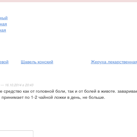
нный
нная
ная
евой
Щавель конский
Жеруха лекарственна
— 16.10.2014 в 20:43
 средство как от головной боли, так и от болей в животе. заварив
и принимает по 1-2 чайной ложки в день, не больше.