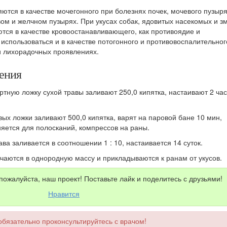
тся в качестве мочегонного при болезнях почек, мочевого пузыря
ом и желчном пузырях. При укусах собак, ядовитых насекомых и з
ся в качестве кровоостанавливающего, как противоядие и
спользоваться и в качестве потогонного и противовоспалительног
и лихорадочных проявлениях.
ения
ертную ложку сухой травы заливают 250,0 кипятка, настаивают 2 час
овых ложки заливают 500,0 кипятка, варят на паровой бане 10 мин,
яется для полосканий, компрессов на раны.
рава заливается в соотношении 1 : 10, настаивается 14 суток.
чаются в однородную массу и прикладываются к ранам от укусов.
пожалуйста, наш проект! Поставьте лайк и поделитесь с друзьями!
Нравится
бязательно проконсультируйтесь с врачом!