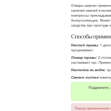
Отвары широко применяю
наличия камней в мочев
компрессы прикладывают
болеутоляющее. Может и
средства при простуде 
Способы примен
Настой травы
: 1 дес
процеживают.
Отвар травы
: 2 стол
настаивают час. Примен
Настойка на водке
: т
Свежие листья
измель
Поддержите, 
Перед применением о