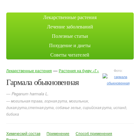
Лекарственные растения
Лечение заболеваний
Полезные статьи
Похудение и диеты
Советы читателей
—
Лекарственные растения
Растения на букву «Г»
Фото:
Гармала обыкновенная
— Peganum harmala L.
— могильная трава, горная рута, могильник,
дикая рута,степная рута, собачье зелье, сирийская рута, испанд,
бибика
Химический состав
Применение
Способ применения
Видео