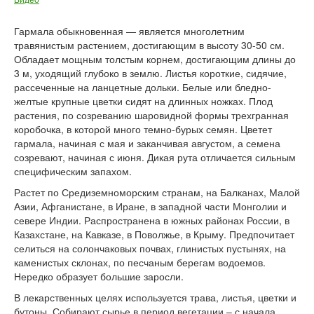
Гармала обыкновенная — является многолетним
травянистым растением, достигающим в высоту 30-50 см.
Обладает мощным толстым корнем, достигающим длины до
3 м, уходящий глубоко в землю. Листья короткие, сидячие,
рассеченные на ланцетные дольки. Белые или бледно-
желтые крупные цветки сидят на длинных ножках. Плод
растения, по созреванию шаровидной формы трехгранная
коробочка, в которой много темно-бурых семян. Цветет
гармала, начиная с мая и заканчивая августом, а семена
созревают, начиная с июня. Дикая рута отличается сильным
специфическим запахом.
Растет по Средиземноморским странам, на Балканах, Малой
Азии, Афганистане, в Иране, в западной части Монголии и
севере Индии. Распространена в южных районах России, в
Казахстане, на Кавказе, в Поволжье, в Крыму. Предпочитает
селиться на солончаковых почвах, глинистых пустынях, на
каменистых склонах, по песчаным берегам водоемов.
Нередко образует большие заросли.
В лекарственных целях используется трава, листья, цветки и
бутоны. Собирают сырье в период вегетации – с начала