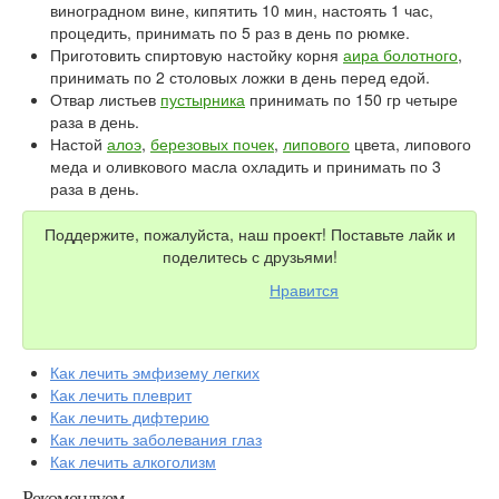
виноградном вине, кипятить 10 мин, настоять 1 час,
процедить, принимать по 5 раз в день по рюмке.
Приготовить спиртовую настойку корня
аира болотного
,
принимать по 2 столовых ложки в день перед едой.
Отвар листьев
пустырника
принимать по 150 гр четыре
раза в день.
Настой
алоэ
,
березовых почек
,
липового
цвета, липового
меда и оливкового масла охладить и принимать по 3
раза в день.
Поддержите, пожалуйста, наш проект! Поставьте лайк и
поделитесь с друзьями!
Нравится
Как лечить эмфизему легких
Как лечить плеврит
Как лечить дифтерию
Как лечить заболевания глаз
Как лечить алкоголизм
Рекомендуем