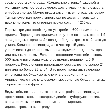
свежие сорта винограда. Желательно с тонкой шкуркой и
меньшим количеством семечек, хотя лучше их выплевывать
в любом случае. Можно ягоды заменить виноградным соком.
Так как суточная норма винограда не должна превышать
двух килограмм, то суточная норма сока, — 1200мл.
Первые три дня необходимо употребить 600 грамм в три
приема. Первая доза принимается утром натощак, около 1,5
часа до еды, вторая за 2 часа до обеда, и третья за 2 часа до
ужина. Количество винограда на четвертый день
увеличивают до килограмма, а на седьмой, — до полутора
или двух килограмм. Если не в состоянии употребить сразу
500 грамм винограда можно разделить порцию на 5-6
приемов. Курс лечения виноградом составляет не менее 21
дня или не более 28 дней. В то время когда идет лечение
винограда необходимо исключить с рациона питания
жирные, молочные кисломолочные, соленые блюда, а так же
сырые овощи и фрукты.
Виды заболеваний, при которых употребление винограда
противопоказано, — сахарный диабет, туберкулез легких,
воспаления кишечника, пневмония, ожирение,
идиосинкразия к винограду.