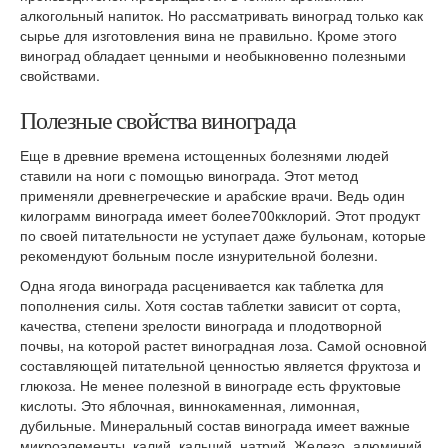
алкогольный напиток. Но рассматривать виноград только как
сырье для изготовления вина не правильно. Кроме этого
виноград обладает ценными и необыкновенно полезными
свойствами.
Полезные свойства винограда
Еще в древние времена истощенных болезнями людей
ставили на ноги с помощью винограда. Этот метод
применяли древнегреческие и арабские врачи. Ведь один
килограмм винограда имеет более700кклорий. Этот продукт
по своей питательности не уступает даже бульонам, которые
рекомендуют больным после изнурительной болезни.
Одна ягода винограда расценивается как таблетка для
пополнения силы. Хотя состав таблетки зависит от сорта,
качества, степени зрелости винограда и плодотворной
почвы, на которой растет виноградная лоза. Самой основной
составляющей питательной ценностью является фруктоза и
глюкоза. Не менее полезной в винограде есть фруктовые
кислоты. Это яблочная, виннокаменная, лимонная,
дубильные. Минеральный состав винограда имеет важные
микроэлементы, калий, кальций, натрий. Железо, алюминий,