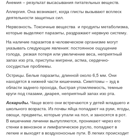
Анемия – результат высасывания питательных веществ.
Аллергия. Она возникает, когда глисты вызывают всплеск
деятельности защитных сил.
Нервозность. Токсичные вещества и продукты метаболизма,
которые выделяют паразиты, раздражают нервную систему.
На наличие паразитов в человеческом организме могут
указывать следующие явления: постоянное ощущение
голода, резкая потеря или увеличение веса, неприятный
запах изо рта, приступы мигрени, астма, сердечно-
сосудистые проблемы.
Острицы. Белые паразиты, длинной около 6,5 мм. Они
находятся в нижней части кишечника. Симптомы – зуд в
области заднего прохода, быстрая утомляемость, темные
круги под глазами, диарея, неприятный запах изо рта.
Аскариды.
Чаще всего они встречаются у детей младшего и
школьного возраста. Из почвы яйца попадают на руки, ягоды,
овощи, предметы, которые упали на пол, и заносятся в рот.
В кишечнике личинки вылупляются, проникают через его
стенки в венозное и лимфатическое русло, попадают в
легкие и выходят в воздухоносные пути. В легких происходит