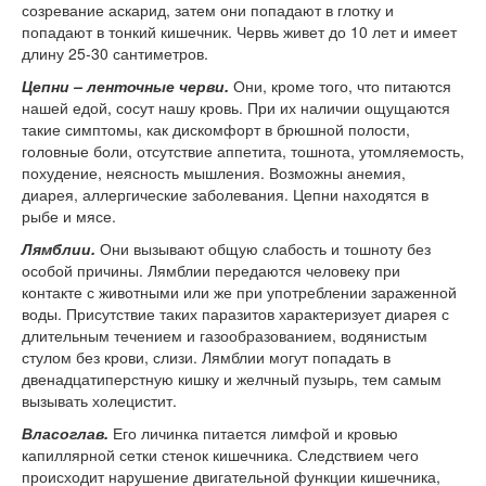
созревание аскарид, затем они попадают в глотку и
попадают в тонкий кишечник. Червь живет до 10 лет и имеет
длину 25-30 сантиметров.
Цепни – ленточные черви.
Они, кроме того, что питаются
нашей едой, сосут нашу кровь. При их наличии ощущаются
такие симптомы, как дискомфорт в брюшной полости,
головные боли, отсутствие аппетита, тошнота, утомляемость,
похудение, неясность мышления. Возможны анемия,
диарея, аллергические заболевания. Цепни находятся в
рыбе и мясе.
Лямблии.
Они вызывают общую слабость и тошноту без
особой причины. Лямблии передаются человеку при
контакте с животными или же при употреблении зараженной
воды. Присутствие таких паразитов характеризует диарея с
длительным течением и газообразованием, водянистым
стулом без крови, слизи. Лямблии могут попадать в
двенадцатиперстную кишку и желчный пузырь, тем самым
вызывать холецистит.
Власоглав.
Его личинка питается лимфой и кровью
капиллярной сетки стенок кишечника. Следствием чего
происходит нарушение двигательной функции кишечника,