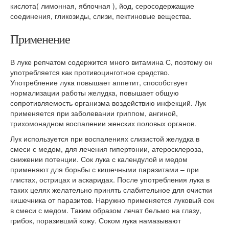
кислота( лимонная, яблочная ), йод, серосодержащие
соединения, гликозиды, слизи, пектиновые вещества.
Применение
В луке репчатом содержится много витамина С, поэтому он
употребляется как противоцинготное средство.
Употребление лука повышает аппетит, способствует
нормализации работы желудка, повышает общую
сопротивляемость организма воздействию инфекций. Лук
применяется при заболевании гриппом, ангиной,
трихомонадном воспалении женских половых органов.
Лук используется при воспалениях слизистой желудка в
смеси с медом, для лечения гипертонии, атеросклероза,
снижении потенции. Сок лука с календулой и медом
применяют для борьбы с кишечными паразитами – при
глистах, острицах и аскаридах. После употребления лука в
таких целях желательно принять слабительное для очистки
кишечника от паразитов. Наружно применяется луковый сок
в смеси с медом. Таким образом лечат бельмо на глазу,
грибок, поразивший кожу. Соком лука намазывают