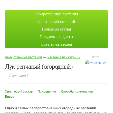
Лекарственные растения
Лечение заболеваний
Полезные статьи
Похудение и диеты
Советы читателей
—
Лекарственные растения
Растения на букву «Л»
Фото:
Лук репчатый (огородный)
— Allium cera L.
Химический состав
Применение
Способы применения
Видео
Одно и самых распространенных огородных растений
средних широт – это репчатый лук. Его стебли, достигающие