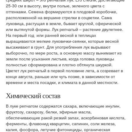
25-30 см в высоту, внутри полые, зеленого цвета с
оттенками. Семена формируются в плодовой коробочке,
расположенной на вершине стрелки в соцветии. Сама
луковица, растущая в земле, бывает круглой, сферической
или вытянутой формы. Лук репчатый – растение двулетнее.
На первый год или ранней весной в теплицах
выращиваются мелкие луковички-сеянки, которые весной
высаживают в грунт. Для употребления лук вырывают
выборочно, по мере роста, а основную массу вынимают из
земли после усыхания листьев, когда головка луковицы
полностью сформирована и плотно обтянута шкуркой.
Цветет лук репчатый в первой половине лета, а созревает в
конце августа, раньше или чуть позже, в зависимости от
времени и места посадки, и климата в данной местности.
Химический состав
В луке репчатом содержатся сахара, включающие инулин,
фруктозу, сахарозу, белки, эфирные масла,
обеспечивающие ракой резкий запах, аскорбиновая кислота,
ферменты, флавонид кварцетин, сапинин, соли железа,
калия, фосфора, летучие фитонициды, органическая