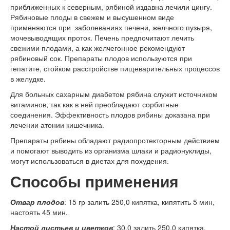
приближенных к северным, рябиной издавна лечили цингу.
Рябиновые плоды в свежем и высушенном виде
применяются при заболеваниях печени, желчного пузыря,
мочевыводящих проток. Печень предпочитают лечить
свежими плодами, а как желчегонное рекомендуют
рябиновый сок. Препараты плодов используются при
гепатите, стойком расстройстве пищеварительных процессов
в желудке.
Для больных сахарным диабетом рябина служит источником
витаминов, так как в ней преобладают сорбитные
соединения. Эффективность плодов рябины доказана при
лечении атонии кишечника.
Препараты рябины обладают радиопротекторным действием
и помогают выводить из организма шлаки и радионуклиды,
могут использоваться в диетах для похудения.
Способы применения
Отвар плодов
: 15 гр залить 250,0 кипятка, кипятить 5 мин,
настоять 45 мин.
Настой листьев и цветков
: 30.0 залить 250,0 кипятка,