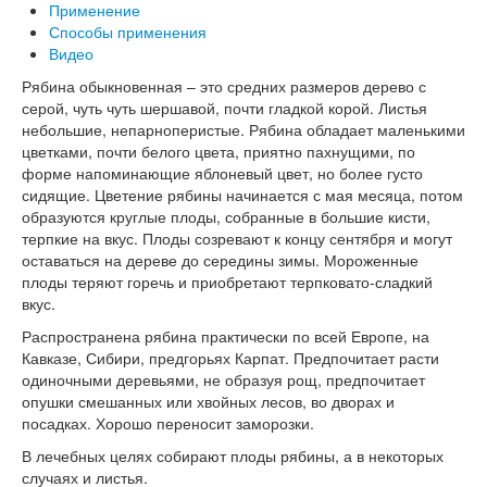
Применение
Способы применения
Видео
Рябина обыкновенная – это средних размеров дерево с
серой, чуть чуть шершавой, почти гладкой корой. Листья
небольшие, непарноперистые. Рябина обладает маленькими
цветками, почти белого цвета, приятно пахнущими, по
форме напоминающие яблоневый цвет, но более густо
сидящие. Цветение рябины начинается с мая месяца, потом
образуются круглые плоды, собранные в большие кисти,
терпкие на вкус. Плоды созревают к концу сентября и могут
оставаться на дереве до середины зимы. Мороженные
плоды теряют горечь и приобретают терпковато-сладкий
вкус.
Распространена рябина практически по всей Европе, на
Кавказе, Сибири, предгорьях Карпат. Предпочитает расти
одиночными деревьями, не образуя рощ, предпочитает
опушки смешанных или хвойных лесов, во дворах и
посадках. Хорошо переносит заморозки.
В лечебных целях собирают плоды рябины, а в некоторых
случаях и листья.